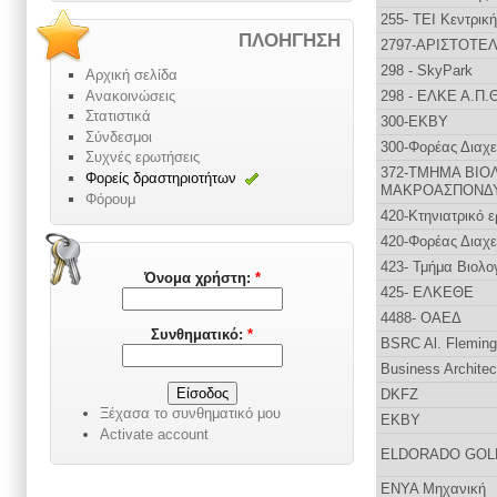
255- ΤΕΙ Κεντρικ
ΠΛΟΉΓΗΣΗ
2797-ΑΡΙΣΤΟΤΕ
298 - SkyPark
Αρχική σελίδα
Ανακοινώσεις
298 - ΕΛΚΕ Α.Π.
Στατιστικά
300-ΕΚΒΥ
Σύνδεσμοι
300-Φορέας Διαχε
Συχνές ερωτήσεις
372-ΤΜΗΜΑ ΒΙ
Φορείς δραστηριοτήτων
ΜΑΚΡΟΑΣΠΟΝΔ
Φόρουμ
420-Κτηνιατρικό 
420-Φορέας Διαχ
423- Τμήμα Βιολο
Όνομα χρήστη:
*
425- ΕΛΚΕΘΕ
4488- OAΕΔ
Συνθηματικό:
*
BSRC Al. Fleming
Business Archite
DKFZ
Ξέχασα το συνθηματικό μου
EKBY
Activate account
ELDORADO GOL
ENYA Mηχανική