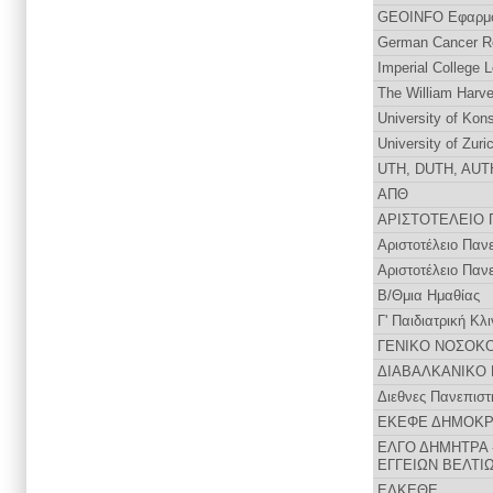
GEOINFO Εφαρμο
German Cancer R
Imperial College 
The William Harve
University of Kon
University of Zuri
UTH, DUTH, AUT
ΑΠΘ
ΑΡΙΣΤΟΤΕΛΕΙΟ 
Αριστοτέλειο Παν
Αριστοτέλειο Παν
Β/Θμια Ημαθίας
Γ' Παιδιατρική Κλ
ΓΕΝΙΚΟ ΝΟΣΟΚ
ΔΙΑΒΑΛΚΑΝΙΚΟ
Διεθνες Πανεπιστ
ΕΚΕΦΕ ΔΗΜΟΚΡ
ΕΛΓΟ ΔΗΜΗΤΡΑ 
ΕΓΓΕΙΩΝ ΒΕΛΤΙ
ΕΛΚΕΘΕ