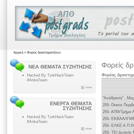
Αρχική
» Φορείς δραστηριοτήτων
Φορείς δρ
ΝΈΑ ΘΈΜΑΤΑ ΣΥΖΉΤΗΣΗΣ
Φορέας Δραστηρ
Hacked By TurkHackTeam
#AnkaTeam
more
''Ανάδραση'' , Μα
ΕΝΕΡΓΆ ΘΈΜΑΤΑ
255- Draxis Περιβ
ΣΥΖΉΤΗΣΗΣ
255- ΑΠΘ/Τμήμα 
Hacked By TurkHackTeam
255- ΕΚΒΑΑ/ΙΓΜ
#AnkaTeam
255- ΕΛΚΕ Α.Π.Θ
more
255- ΤΕΙ Δυτικής