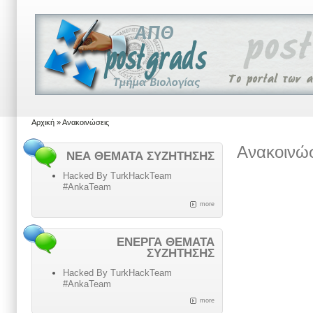
Αρχική
» Ανακοινώσεις
Ανακοινώ
ΝΈΑ ΘΈΜΑΤΑ ΣΥΖΉΤΗΣΗΣ
Hacked By TurkHackTeam
#AnkaTeam
more
ΕΝΕΡΓΆ ΘΈΜΑΤΑ
ΣΥΖΉΤΗΣΗΣ
Hacked By TurkHackTeam
#AnkaTeam
more